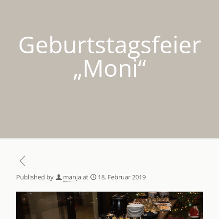
Geburtstagsfeier
„Moni“
Published by
manja
at
18. Februar 2019