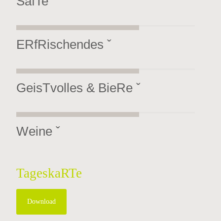
SäfTe ˇ
ERfRischendes ˇ
GeisTvolles & BieRe ˇ
Weine ˇ
TageskaRTe
Download