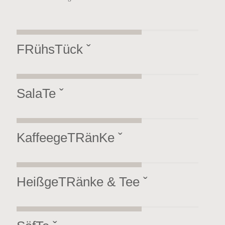
FRühsTück ˇ
SalaTe ˇ
KaffeegeTRänKe ˇ
HeißgeTRänke & Tee ˇ