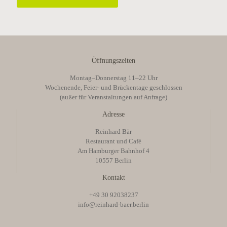
Öffnungszeiten
Montag–Donnerstag 11–22 Uhr
Wochenende, Feier- und Brückentage geschlossen
(außer für Veranstaltungen auf Anfrage)
Adresse
Reinhard Bär
Restaurant und Café
Am Hamburger Bahnhof 4
10557 Berlin
Kontakt
+49 30 92038237
info@reinhard-baer.berlin