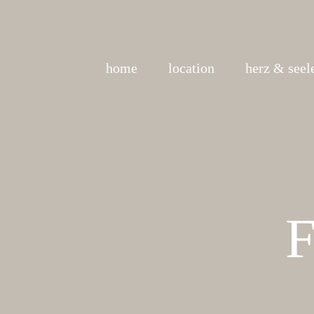
home
location
herz & seel
F